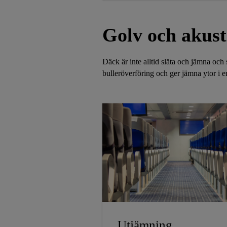
resistent mot de vanligaste oljorna
fett, vätskor, salter och
lösningsmedel.
Golv och akust
Däck är inte alltid släta och jämna och
bulleröverföring och ger jämna ytor i 
Utjämning