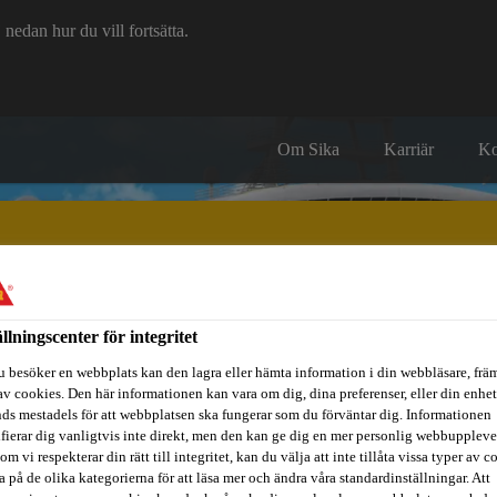
edan hur du vill fortsätta.
Om Sika
Karriär
Ko
ällningscenter för integritet
itidsbåtar
Referenser
Teknisk Support
Föreskrivare / Arkite
u besöker en webbplats kan den lagra eller hämta information i din webbläsare, främ
av cookies. Den här informationen kan vara om dig, dina preferenser, eller din enhe
ds mestadels för att webbplatsen ska fungerar som du förväntar dig. Informationen
ifierar dig vanligtvis inte direkt, men den kan ge dig en mer personlig webbuppleve
om vi respekterar din rätt till integritet, kan du välja att inte tillåta vissa typer av c
a på de olika kategorierna för att läsa mer och ändra våra standardinställningar. Att