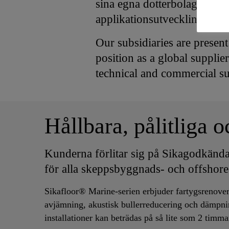
sina egna dotterbolag i alla
applikationsutveckling, tek
Our subsidiaries are present
position as a global supplie
technical and commercial s
Hållbara, pålitliga
Kunderna förlitar sig på Sikagodkända
för alla skeppsbyggnads- och offshore
Sikafloor® Marine-serien erbjuder fartygsrenover
avjämning, akustisk bullerreducering och dämpning
installationer kan beträdas på så lite som 2 timma