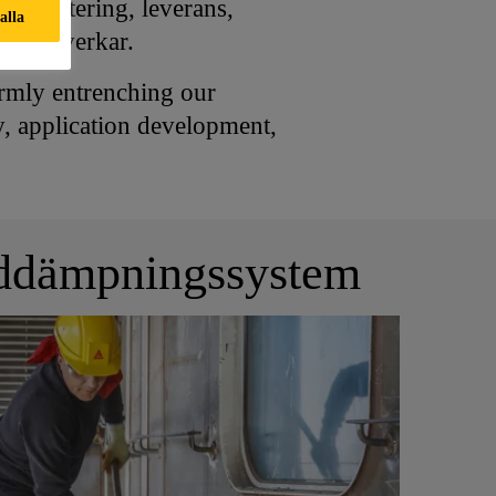
rderhantering, leverans,
 alla
under verkar.
firmly entrenching our
ry, application development,
juddämpningssystem