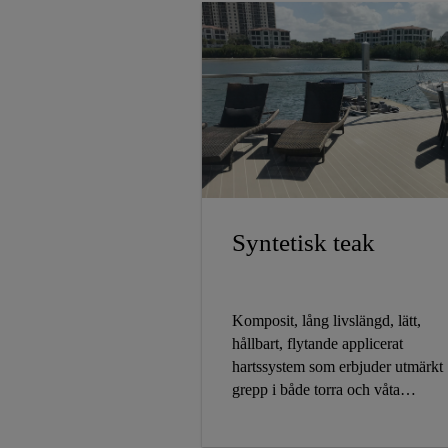
Syntetisk teak
Komposit, lång livslängd, lätt,
hållbart, flytande applicerat
hartssystem som erbjuder utmärkt
grepp i både torra och våta
förhållanden. Medan Sikafloor®
Marine ser bra ut är den också