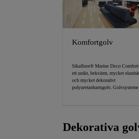
Komfortgolv
Sikafloor® Marine Deco Comfort
ett unikt, bekvämt, mycket elastisk
och mycket dekorativt
polyuretanhartsgolv. Golvsysteme
erbjuder utmärkt grepp i både torr
och våta förhållanden.
Dekorativa gol