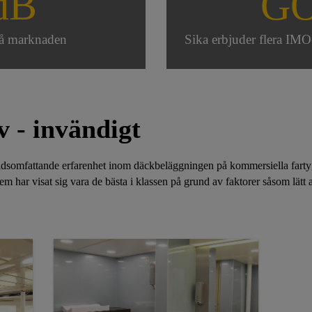
dB
G
 på marknaden
Sika erbjuder flera IM
v - invändigt
ldsomfattande erfarenhet inom däckbeläggningen på kommersiella fartyg
 har visat sig vara de bästa i klassen på grund av faktorer såsom lätt att