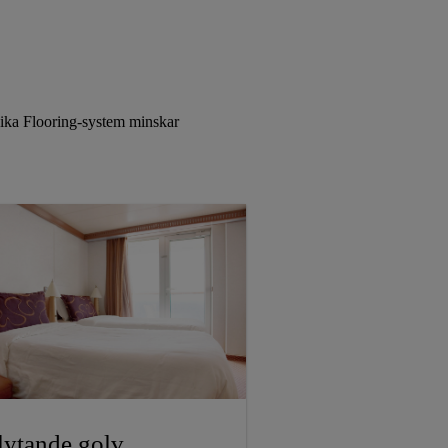
 Sika Flooring-system minskar
lytande golv