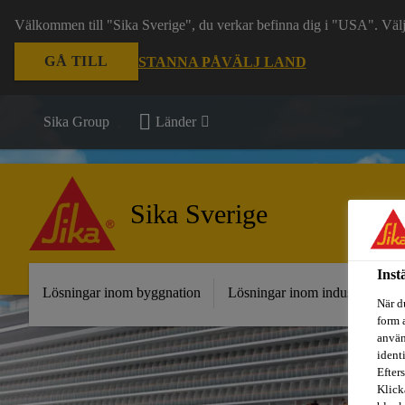
Välkommen till "Sika Sverige", du verkar befinna dig i "USA". Välj n
GÅ TILL
STANNA PÅ
VÄLJ LAND
Sika Group
Länder
Sika Sverige
Inst
Lösningar inom byggnation
Lösningar inom industri
Fr
När d
form 
använ
ident
Efters
Klick