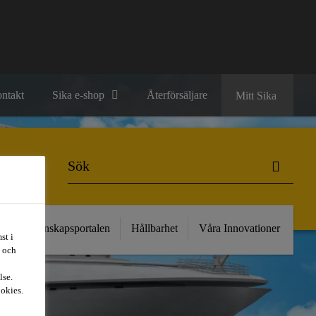
ntakt
Sika e-shop
Återförsäljare
Mitt Sika
kt
Kunskapsportalen
Hållbarhet
Våra Innovationer
st i
t och
lse.
ookies.