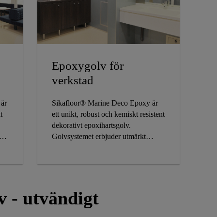
Epoxygolv för
verkstad
 är
Sikafloor® Marine Deco Epoxy är
t
ett unikt, robust och kemiskt resistent
dekorativt epoxihartsgolv.
t
Golvsystemet erbjuder utmärkt
a
grepp under våta förhållanden.
v - utvändigt