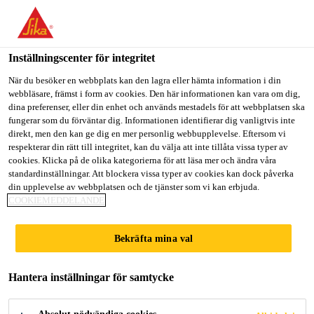
Välkommen till "Sika Sverige", du verkar befinna dig i "USA".
Välj nedan hur du vill fortsätta.
Inställningscenter för integritet
GÅ TILL
STANNA PÅ
VÄLJ LAND
Lösningar inom Bygg
...
Sikafloor® DecoDur EM-21
När du besöker en webbplats kan den lagra eller hämta information i din
webbläsare, främst i form av cookies. Den här informationen kan vara om dig,
dina preferenser, eller din enhet och används mestadels för att webbplatsen ska
Sika Sverige
fungerar som du förväntar dig. Informationen identifierar dig vanligtvis inte
direkt, men den kan ge dig en mer personlig webbupplevelse. Eftersom vi
respekterar din rätt till integritet, kan du välja att inte tillåta vissa typer av
Sikafloor®
cookies. Klicka på de olika kategorierna för att läsa mer och ändra våra
standardinställningar. Att blockera vissa typer av cookies kan dock påverka
din upplevelse av webbplatsen och de tjänster som vi kan erbjuda.
DecoDur EM-21
COOKIEMEDDELANDE
Compact
Bekräfta mina val
Mycket mekaniskt motståndskraftigt,
Hantera inställningar för samtycke
glättat och färgat kvartsgolvsystem