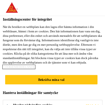
Välkommen till "Sika Sverige", du verkar befinna dig i "USA".
Välj nedan hur du vill fortsätta.
Inställningscenter för integritet
GÅ TILL
STANNA PÅ
VÄLJ LAND
Lösningar inom Bygg
...
Sikafloor®-150 Plus
När du besöker en webbplats kan den lagra eller hämta information i din
webbläsare, främst i form av cookies. Den här informationen kan vara om dig,
dina preferenser, eller din enhet och används mestadels för att webbplatsen ska
Sika Sverige
fungerar som du förväntar dig. Informationen identifierar dig vanligtvis inte
direkt, men den kan ge dig en mer personlig webbupplevelse. Eftersom vi
respekterar din rätt till integritet, kan du välja att inte tillåta vissa typer av
Sikafloor®-150
cookies. Klicka på de olika kategorierna för att läsa mer och ändra våra
standardinställningar. Att blockera vissa typer av cookies kan dock påverka
din upplevelse av webbplatsen och de tjänster som vi kan erbjuda.
Plus
COOKIEMEDDELANDE
Epoxiprimer, avjämning och bruksmassa
Bekräfta mina val
med svag lukt
Hantera inställningar för samtycke
Sikafloor®-150 Plus är en 2-
komponent, svagluktande, lågviskös, mångsidig