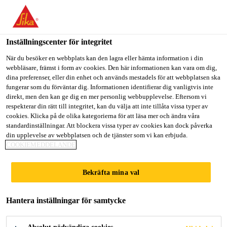
Välkommen till "Sika Sverige", du verkar befinna dig i "USA".
Välj nedan hur du vill fortsätta.
Inställningscenter för integritet
GÅ TILL
STANNA PÅ
VÄLJ LAND
Lösningar inom Bygg
...
Sikafloor® MultiDur EB- 10
När du besöker en webbplats kan den lagra eller hämta information i din
webbläsare, främst i form av cookies. Den här informationen kan vara om dig,
dina preferenser, eller din enhet och används mestadels för att webbplatsen ska
Sika Sverige
fungerar som du förväntar dig. Informationen identifierar dig vanligtvis inte
direkt, men den kan ge dig en mer personlig webbupplevelse. Eftersom vi
respekterar din rätt till integritet, kan du välja att inte tillåta vissa typer av
Sikafloor®
cookies. Klicka på de olika kategorierna för att läsa mer och ändra våra
standardinställningar. Att blockera vissa typer av cookies kan dock påverka
din upplevelse av webbplatsen och de tjänster som vi kan erbjuda.
MultiDur EB- 10
COOKIEMEDDELANDE
Halkbeständigt, färgat,
Bekräfta mina val
epoxigolvbeläggningssystem
Hantera inställningar för samtycke
Sikafloor® MultiDur EB- 10 är ett ströat, färgat,
styvt epoxigolvbeläggningssystem för områden som