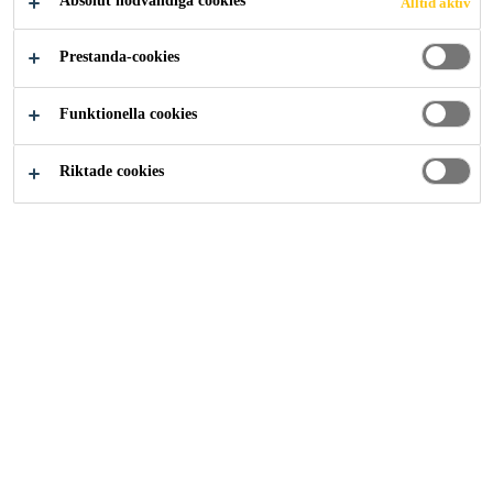
Absolut nödvändiga cookies
Alltid aktiv
är utsatta för trafik och höga mekaniska belastningar.
Prestanda-cookies
Svag lukt
Funktionella cookies
Låga VOC-emissioner
Bra mekaniskt motstånd
Riktade cookies