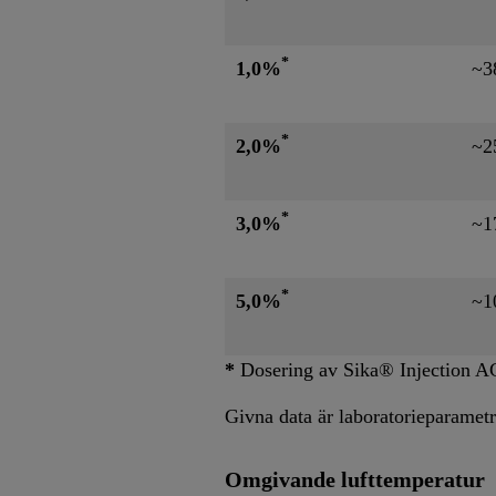
*
1,0%
~3
*
2,0%
~2
*
3,0%
~1
*
5,0%
~1
*
Dosering av Sika® Injection AC
Givna data är laboratorieparametr
Omgivande lufttemperatur