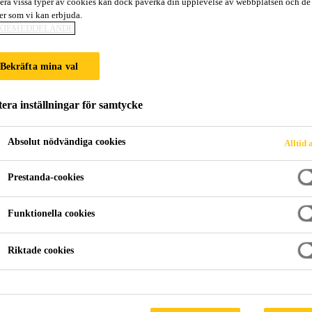
era vissa typer av cookies kan dock påverka din upplevelse av webbplatsen och de
Sika® Injection 
ter som vi kan erbjuda.
KIEMEDDELANDE
Accelerator för Sika® Injection-201 CE oc
Bekräfta mina val
Sika® Injection AC-20 är en färglös vätska som accel
era inställningar för samtycke
injekteringshartserna Sika® Injection-201 CE och Sik
Absolut nödvändiga cookies
Alltid 
Sika® Injection-AC20 kan avsevärt reducera reakt
Prestanda-cookies
Sika® Injection-203
Särskilt lämplig för användning vid låga temperat
Funktionella cookies
+10°C)
Riktade cookies
PRODUKTDATABLAD
SÄKERHE