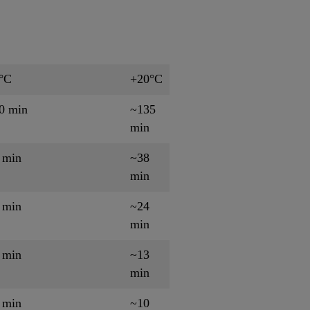
°C
+20°C
0 min
~135
min
 min
~38
min
 min
~24
min
 min
~13
min
 min
~10