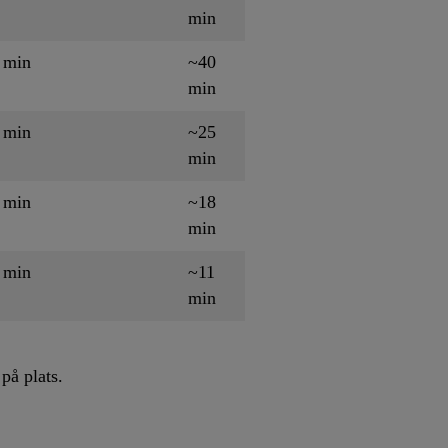
min
 min
~40
min
 min
~25
min
 min
~18
min
 min
~11
min
på plats.