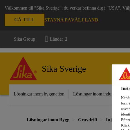
Välkommen till "Sika Sverige", du verkar befinna dig i "USA". Välj n
GÅ TILL
STANNA PÅ
VÄLJ LAND
Sika Group
Länder
Sika Sverige
Inst
Lösningar inom byggnation
Lösningar inom industri
Fr
När d
form 
använ
ident
Lösningar inom Bygg
Gruvdrift
Injektering
Efters
Klick