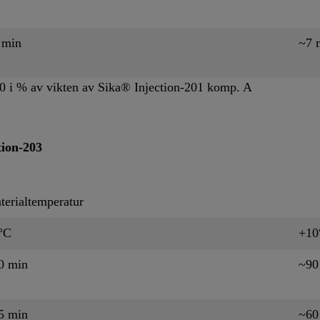
 min
~7 
0 i % av vikten av Sika® Injection-201 komp. A
tion-203
terialtemperatur
°C
+10
0 min
~90
5 min
~60