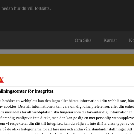
edan hur du vill fortsätta.
Om Sika
Karriär
Ko
ällningscenter för integritet
itidsbåtar
Referenser
Teknisk Support
Föreskrivare / Arkite
u besöker en webbplats kan den lagra eller hämta information i din webbläsare, främ
av cookies. Den här informationen kan vara om dig, dina preferenser, eller din enhe
ds mestadels för att webbplatsen ska fungerar som du förväntar dig. Informationen
ifierar dig vanligtvis inte direkt, men den kan ge dig en mer personlig webbuppleve
Keminjektering
Sika® Injection AC-20
om vi respekterar din rätt till integritet, kan du välja att inte tillåta vissa typer av c
a på de olika kategorierna för att läsa mer och ändra våra standardinställningar. Att