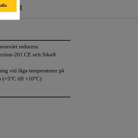
ument
 alla
vsevärt reducera
jection-201 CE och Sika®
ning vid låga temperaturer på
 (+5°C till +10°C)