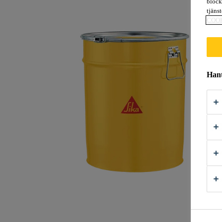
block
tjäns
COO
Hant