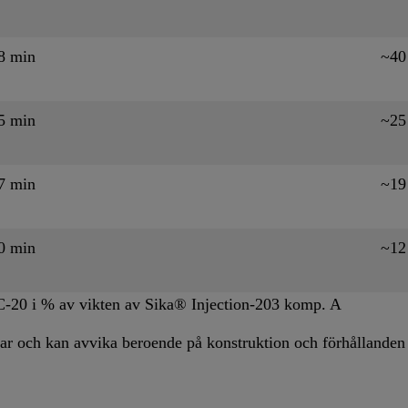
8 min
~40
5 min
~25
7 min
~19
0 min
~12
-20 i % av vikten av Sika® Injection-203 komp. A
ar och kan avvika beroende på konstruktion och förhållanden 