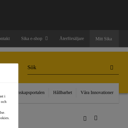
ntakt
Sika e-shop
Återförsäljare
Mitt Sika
kt
Kunskapsportalen
Hållbarhet
Våra Innovationer
st i
t och
lse.
ookies.