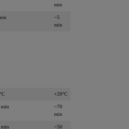
min
min
~5
min
°C
+20°C
 min
~70
min
 min
~50