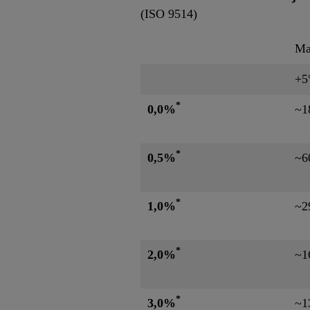
(ISO 9514)
Ma
+5
*
0,0%
~1
*
0,5%
~6
*
1,0%
~2
*
2,0%
~1
*
3,0%
~1