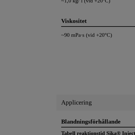
~1,0 kg/ l (vid +20°C)
Viskositet
~90 mPa∙s (vid +20°C)
Applicering
Blandningsförhållande
Tabell reaktionstid Sika® Inje