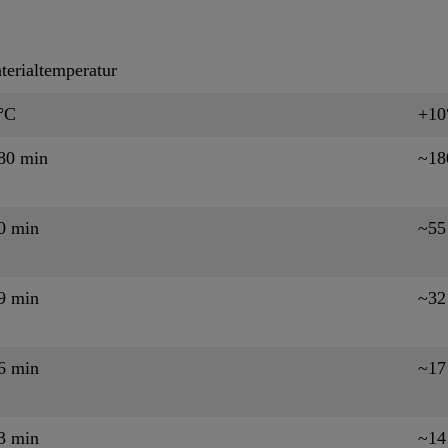
terialtemperatur
°C
+10
80 min
~18
0 min
~55
9 min
~32
6 min
~17
3 min
~14