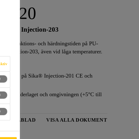
AC-20
h Sika® Injection-203
ererar reaktions- och härdningstiden på PU-
a® Injection-203, även vid låga temperaturer.
aktiv
ionstiden på Sika® Injection-201 CE och
urer på underlaget och omgivningen (+5°C till
TSDATABLAD
VISA ALLA DOKUMENT