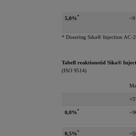
*
5,0%
~9
* Dosering Sika® Injection AC-2
Tabell reaktionstid Sika® Injec
(ISO 9514)
Ma
+5
*
0,0%
~9
*
0,5%
~5