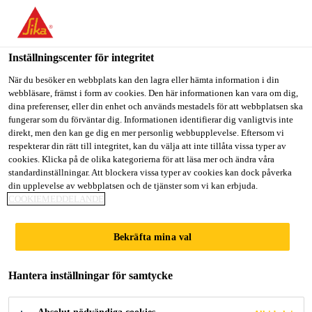
Välkommen till "Sika Sverige", du verkar befinna dig i "USA".
Välj nedan hur du vill fortsätta.
Inställningscenter för integritet
GÅ TILL
STANNA PÅ
VÄLJ LAND
När du besöker en webbplats kan den lagra eller hämta information i din
webbläsare, främst i form av cookies. Den här informationen kan vara om dig,
dina preferenser, eller din enhet och används mestadels för att webbplatsen ska
Sika Sverige
fungerar som du förväntar dig. Informationen identifierar dig vanligtvis inte
direkt, men den kan ge dig en mer personlig webbupplevelse. Eftersom vi
respekterar din rätt till integritet, kan du välja att inte tillåta vissa typer av
cookies. Klicka på de olika kategorierna för att läsa mer och ändra våra
OFF-HIGHWAY
standardinställningar. Att blockera vissa typer av cookies kan dock påverka
din upplevelse av webbplatsen och de tjänster som vi kan erbjuda.
COOKIEMEDDELANDE
MASKINER
Bekräfta mina val
Hantera inställningar för samtycke