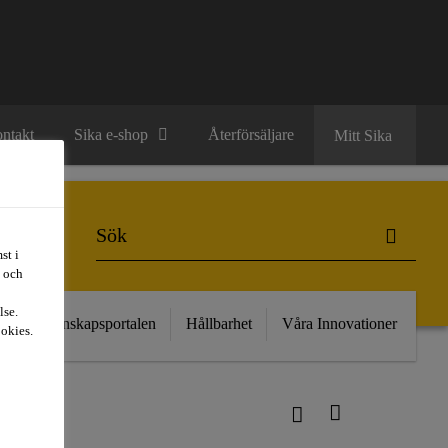
ntakt
Sika e-shop
Återförsäljare
Mitt Sika
st i
t och
lse.
kt
Kunskapsportalen
Hållbarhet
Våra Innovationer
ookies.