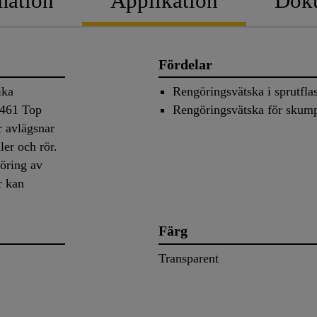
mation
Applikation
Dok
Fördelar
ika
Rengöringsvätska i sprutfla
-461 Top
Rengöringsvätska för skump
r avlägsnar
ler och rör.
öring av
r kan
.
Färg
Transparent