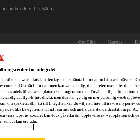
edan hur du vill fortsätta.
Om Sika
Karriär
Ko
ällningscenter för integritet
u besöker en webbplats kan den lagra eller hämta information i din webbläsare, främ
av cookies. Den här informationen kan vara om dig, dina preferenser, eller din enhe
ds mestadels för att webbplatsen ska fungerar som du förväntar dig. Informationen
ifierar dig vanligtvis inte direkt, men den kan ge dig en mer personlig webbuppleve
itidsbåtar
Referenser
Teknisk Support
Föreskrivare / Arkite
om vi respekterar din rätt till integritet, kan du välja att inte tillåta vissa typer av c
a på de olika kategorierna för att läsa mer och ändra våra standardinställningar. Att
era vissa typer av cookies kan dock påverka din upplevelse av webbplatsen och de
ter som vi kan erbjuda.
KIEMEDDELANDE
m
Sika Boom® Cleaner