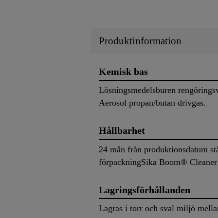
Produktinformation
Kemisk bas
Lösningsmedelsburen rengöringsvä
Aerosol propan/butan drivgas.
Hållbarhet
24 mån från produktionsdatum stå
förpackning
Sika Boom® Cleaner 
Lagringsförhållanden
Lagras i torr och sval miljö mell