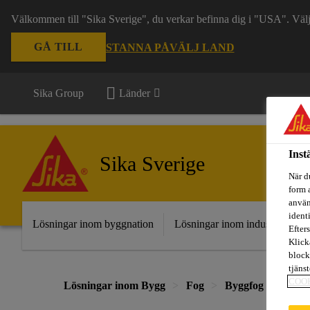
Välkommen till "Sika Sverige", du verkar befinna dig i "USA". Välj n
GÅ TILL
STANNA PÅ
VÄLJ LAND
Sika Group
Länder
Inst
Sika Sverige
När d
form 
använ
ident
Lösningar inom byggnation
Lösningar inom industri
Fr
Efters
Klick
block
tjäns
COO
Lösningar inom Bygg
Fog
Byggfog och Sku