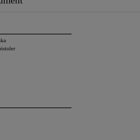
ument
ska
istoler