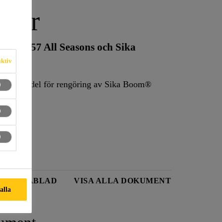
aner
om®-557 All Seasons och Sika
aktiv
öringsmedel för rengöring av Sika Boom®
TSDATABLAD
VISA ALLA DOKUMENT
 alla