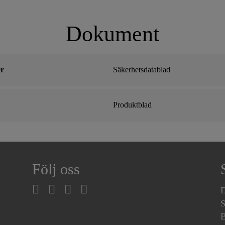
Dokument
r
Säkerhetsdatablad
Produktblad
Följ oss
D
S
B