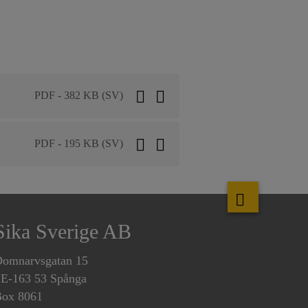
PDF - 382 KB (SV)
PDF - 195 KB (SV)
Sika Sverige AB
omnarvsgatan 15
E-163 53 Spånga
ox 8061