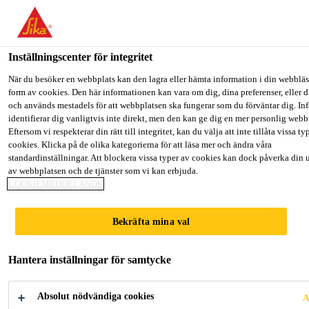
Välkommen till "Sika Sverige", du verkar befinna dig i "USA". Väl
hur du vill fortsätta.
Inställningscenter för integritet
GÅ TILL
STANNA PÅ
VÄLJ LAND
Lösningar inom Bygg
...
Sikafloor® ProSeal W
När du besöker en webbplats kan den lagra eller hämta information i din webbläsa
form av cookies. Den här informationen kan vara om dig, dina preferenser, eller d
och används mestadels för att webbplatsen ska fungerar som du förväntar dig. I
Sika Sverige
identifierar dig vanligtvis inte direkt, men den kan ge dig en mer personlig web
Eftersom vi respekterar din rätt till integritet, kan du välja att inte tillåta vissa ty
cookies. Klicka på de olika kategorierna för att läsa mer och ändra våra
Sikafloor® ProSeal
standardinställningar. Att blockera vissa typer av cookies kan dock påverka din 
av webbplatsen och de tjänster som vi kan erbjuda.
COOKIEMEDDELANDE
W
Bekräfta mina val
Vattendispergerad härdnings- och
försegling för betonggolv
Hantera inställningar för samtycke
Sikafloor® ProSeal W är en 1-
Absolut nödvändiga cookies
A
komp vattendispergerad akrylemulsion för