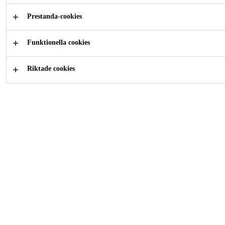
att fästa Sikafloor® Comfort Regupol 6015H och
Prestanda-cookies
Sikafloor® Comfort Regupol 4580.
Läs mer +
Funktionella cookies
Goda bindningsegenskaper
Riktade cookies
Låg VOC
Ej brandfarlig