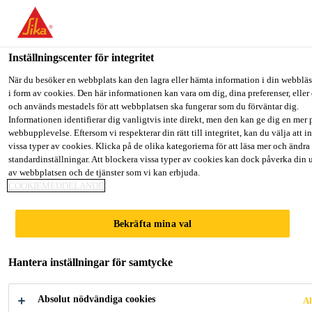
Välkommen till "Sika Sverige", du verkar befinna dig i "USA". Väl
hur du vill fortsätta.
Inställningscenter för integritet
GÅ TILL
STANNA PÅ
VÄLJ LAND
Lösningar inom Bygg
...
Sikafloor® Comfort Adhesiv
När du besöker en webbplats kan den lagra eller hämta information i din webbläs
i form av cookies. Den här informationen kan vara om dig, dina preferenser, eller
och används mestadels för att webbplatsen ska fungerar som du förväntar dig.
Sika Sverige
Informationen identifierar dig vanligtvis inte direkt, men den kan ge dig en mer 
webbupplevelse. Eftersom vi respekterar din rätt till integritet, kan du välja att int
vissa typer av cookies. Klicka på de olika kategorierna för att läsa mer och ändra
Sikafloor®
standardinställningar. Att blockera vissa typer av cookies kan dock påverka din 
av webbplatsen och de tjänster som vi kan erbjuda.
COOKIEMEDDELANDE
Comfort Adhesive
Bekräfta mina val
2-komponents PUR-lim som är en del av
Sika ComfortFloor® sortimentet
Hantera inställningar för samtycke
Sikafloor® Comfort Adhesive är ett två komponents,
Absolut nödvändiga cookies
Al
helt solitt PUR-lim med lågt VOC som används för