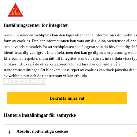
Välkommen till "Sika Sverige", du verkar befinna dig i "USA". Väl
hur du vill fortsätta.
Inställningscenter för integritet
GÅ TILL
STANNA PÅ
VÄLJ LAND
Lösningar inom Bygg
...
Sikafloor®-415
När du besöker en webbplats kan den lagra eller hämta information i din webbläsa
form av cookies. Den här informationen kan vara om dig, dina preferenser, eller d
och används mestadels för att webbplatsen ska fungerar som du förväntar dig. I
Sika Sverige
identifierar dig vanligtvis inte direkt, men den kan ge dig en mer personlig web
Eftersom vi respekterar din rätt till integritet, kan du välja att inte tillåta vissa ty
cookies. Klicka på de olika kategorierna för att läsa mer och ändra våra
Sikafloor®-415
standardinställningar. Att blockera vissa typer av cookies kan dock påverka din 
av webbplatsen och de tjänster som vi kan erbjuda.
COOKIEMEDDELANDE
1-komponents pigmenterad försegling och
slitskikt av alifatisk polyuretan
Bekräfta mina val
Sikafloor®-415 är en 1-komponents alifatisk
Hantera inställningar för samtycke
polyuretanbeläggning baserad på karbonat som
används som slitstark ytbeläggning för Sikafloor®
Absolut nödvändiga cookies
A
MonoFlex Premium System, samt i kombination