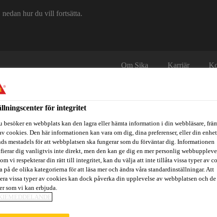
edan hur du vill fortsätta.
Om Sika
Karriär
Ko
ällningscenter för integritet
u besöker en webbplats kan den lagra eller hämta information i din webbläsare, främ
av cookies. Den här informationen kan vara om dig, dina preferenser, eller din enhe
ds mestadels för att webbplatsen ska fungerar som du förväntar dig. Informationen
ifierar dig vanligtvis inte direkt, men den kan ge dig en mer personlig webbuppleve
itidsbåtar
Referenser
Teknisk Support
Föreskrivare / Arkite
om vi respekterar din rätt till integritet, kan du välja att inte tillåta vissa typer av c
a på de olika kategorierna för att läsa mer och ändra våra standardinställningar. Att
era vissa typer av cookies kan dock påverka din upplevelse av webbplatsen och de
ter som vi kan erbjuda.
KIEMEDDELANDE
och lösningar
Vattentätningsmembran
Husmembran
S