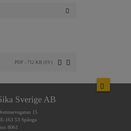
PDF - 712 KB (SV)
Sika Sverige AB
omnarvsgatan 15
E-163 53 Spånga
ox 8061