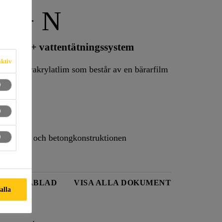
 A+ N
roof® A+ vattentätningssystem
aktiv
t på polyakrylatlim som består av en bärarfilm
systemet och betongkonstruktionen
KTDATABLAD
VISA ALLA DOKUMENT
 alla