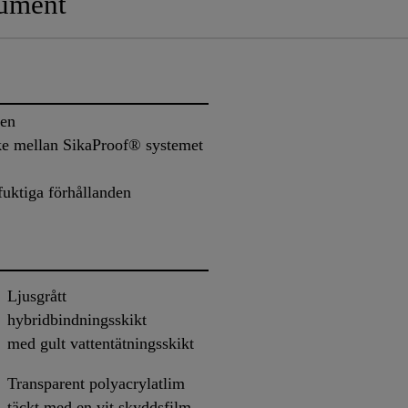
ument
gen
ke mellan SikaProof® systemet
fuktiga förhållanden
Ljusgrått
hybridbindningsskikt
med gult vattentätningsskikt
Transparent polyacrylatlim
täckt med en vit skyddsfilm