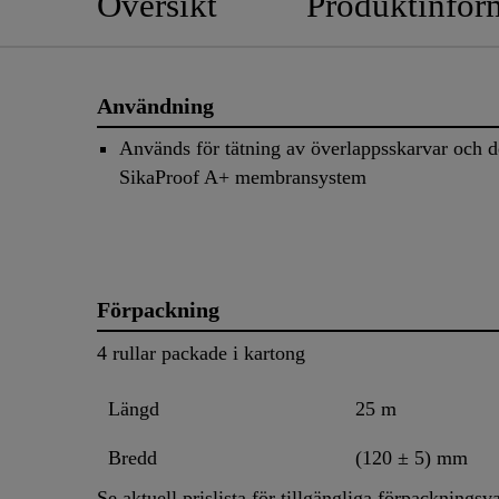
Översikt
Produktinfor
Användning
Används för tätning av överlappsskarvar och d
SikaProof A+ membransystem
Förpackning
4 rullar packade i kartong
Längd
25 m
Bredd
(120 ± 5) mm
Se aktuell prislista för tillgängliga förpackningsva