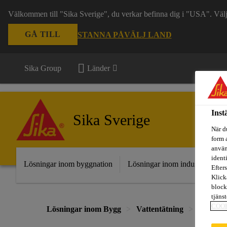
Välkommen till "Sika Sverige", du verkar befinna dig i "USA". Välj n
GÅ TILL
STANNA PÅ
VÄLJ LAND
Sika Group
Länder
Inst
Sika Sverige
När d
form 
använ
ident
Lösningar inom byggnation
Lösningar inom industri
Fr
Efters
Klick
block
tjäns
COO
Lösningar inom Bygg
Vattentätning
System 