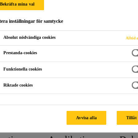
Bekräfta mina val
SikaProof® Tape
era inställningar för samtycke
Självhäftande tejp för skarvning av SikaP
Absolut nödvändiga cookies
Alltid 
SikaProof® Tape A+ N är en självhäftande tejp basera
och en avdragbar skyddsfilm.
Prestanda-cookies
Funktionella cookies
Full vidhäftning mot betongen
Ingen vattenvandring kan ske mellan SikaProof® 
Riktade cookies
Hög vidhäftningsförmåga i fuktiga förhållanden
PRODU
Avvisa alla
Tillåt