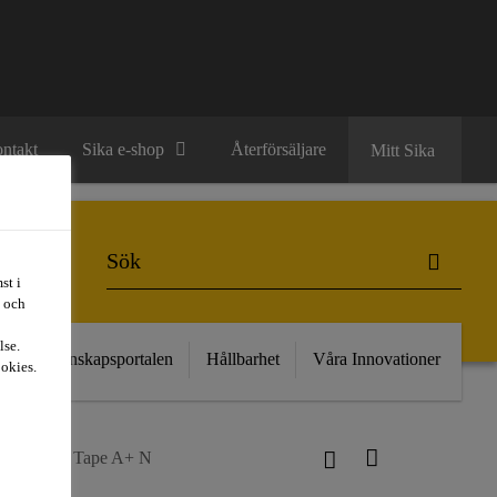
ntakt
Sika e-shop
Återförsäljare
Mitt Sika
st i
t och
lse.
kt
Kunskapsportalen
Hållbarhet
Våra Innovationer
ookies.
ikaProof® Tape A+ N