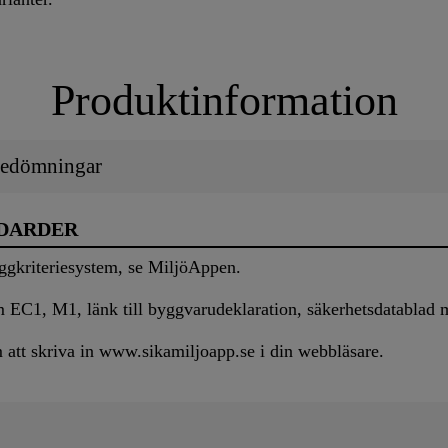
Produktinformation
 Bedömningar
NDARDER
ggkriteriesystem, se MiljöAppen.
m EC1, M1, länk till byggvarudeklaration, säkerhetsdatablad 
att skriva in www.sikamiljoapp.se i din webbläsare.