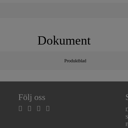
Dokument
Produktblad
Följ oss
D
S
B