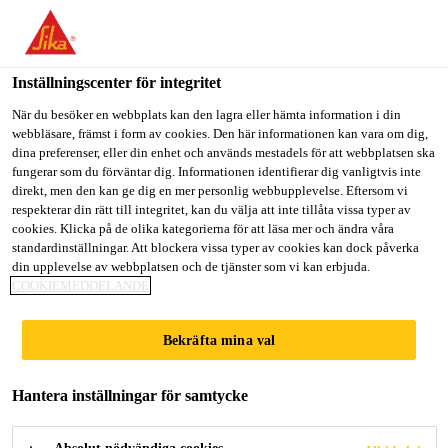
Välkommen till "Sika Sverige", du verkar befinna dig i "USA".
Välj nedan hur du vill fortsätta.
Inställningscenter för integritet
GÅ TILL
STANNA PÅ
VÄLJ LAND
Lösningar inom Bygg
...
Sikafloor® MultiFlex PB-32
När du besöker en webbplats kan den lagra eller hämta information i din
webbläsare, främst i form av cookies. Den här informationen kan vara om dig,
dina preferenser, eller din enhet och används mestadels för att webbplatsen ska
Sika Sverige
fungerar som du förväntar dig. Informationen identifierar dig vanligtvis inte
direkt, men den kan ge dig en mer personlig webbupplevelse. Eftersom vi
respekterar din rätt till integritet, kan du välja att inte tillåta vissa typer av
Sikafloor®
cookies. Klicka på de olika kategorierna för att läsa mer och ändra våra
standardinställningar. Att blockera vissa typer av cookies kan dock påverka
din upplevelse av webbplatsen och de tjänster som vi kan erbjuda.
MultiFlex PB-32
COOKIEMEDDELANDE
UV
Bekräfta mina val
UV-beständigt, halkfritt, elastiskt
Hantera inställningar för samtycke
polyuretangolvsystem