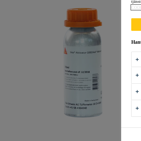
tjäns
COO
Hant