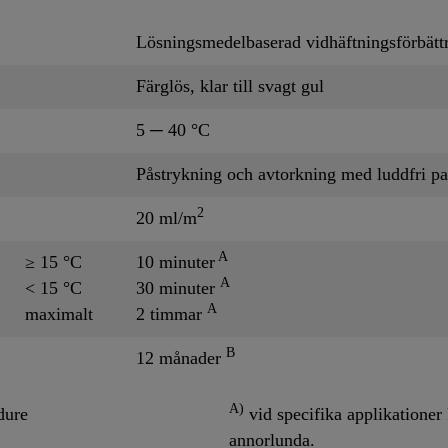
Lösningsmedelbaserad vidhäftningsförbätt
Färglös, klar till svagt gul
5 ─ 40 °C
Påstrykning och avtorkning med luddfri p
2
20 ml/m
A
≥ 15 °C
10 minuter
A
< 15 °C
30 minuter
A
maximalt
2 timmar
B
12 månader
A)
dure
vid specifika applikationer
annorlunda.