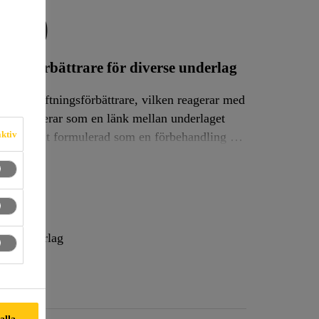
100
ingsförbättrare för diverse underlag
ös vidhäftningsförbättrare, vilken reagerar med
rupper agerar som en länk mellan underlaget
aktiv
limytor innan limning med Sikas elastiska limmer och fogmassor.
ösa underlag
 alla