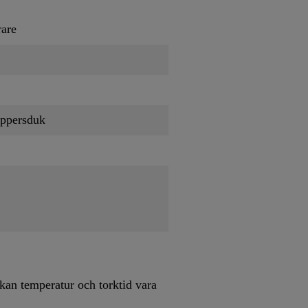
rare
appersduk
 kan temperatur och torktid vara