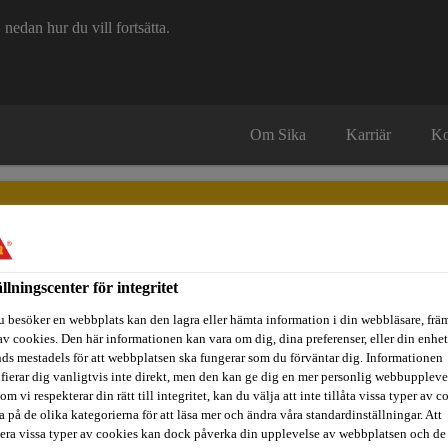
edan hur du vill fortsätta.
Om Sika
Karriär
Ko
ällningscenter för integritet
u besöker en webbplats kan den lagra eller hämta information i din webbläsare, främ
itidsbåtar
Referenser
Teknisk Support
Föreskrivare / Arkite
av cookies. Den här informationen kan vara om dig, dina preferenser, eller din enhe
ds mestadels för att webbplatsen ska fungerar som du förväntar dig. Informationen
ifierar dig vanligtvis inte direkt, men den kan ge dig en mer personlig webbuppleve
om vi respekterar din rätt till integritet, kan du välja att inte tillåta vissa typer av c
100
a på de olika kategorierna för att läsa mer och ändra våra standardinställningar. Att
era vissa typer av cookies kan dock påverka din upplevelse av webbplatsen och de