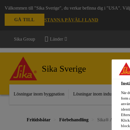
Välkommen till "Sika Sverige", du verkar befinna dig i "USA". Välj n
GÅ TILL
STANNA PÅ
VÄLJ LAND
Sika Group
Länder
Sika Sverige
Inst
När d
Lösningar inom byggnation
Lösningar inom industri
Fr
form 
använ
ident
Efters
Fritidsbåtar
Förbehandling
Sika® Aktivator-
Klick
block