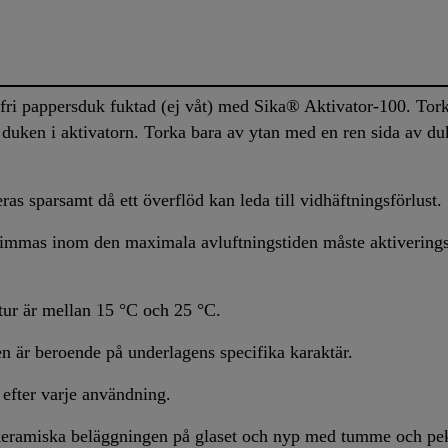
fri pappersduk fuktad (ej våt) med Sika® Aktivator-100. Tork
 duken i aktivatorn. Torka bara av ytan med en ren sida av d
as sparsamt då ett överflöd kan leda till vidhäftningsförlust.
limmas inom den maximala avluftningstiden måste aktiverings
tur är mellan 15 °C och 25 °C.
 är beroende på underlagens specifika karaktär.
 efter varje användning.
keramiska beläggningen på glaset och nyp med tumme och pek