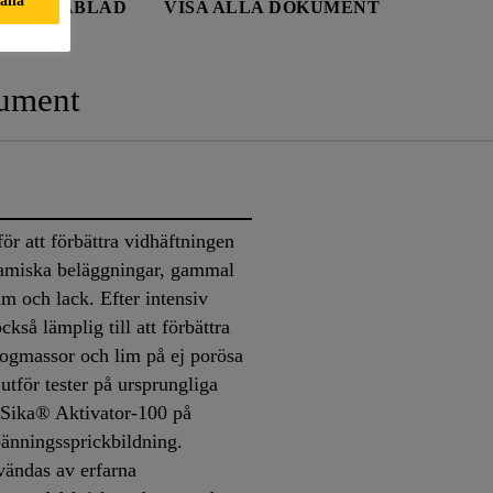
TSDATABLAD
VISA ALLA DOKUMENT
ument
r att förbättra vidhäftningen
ramiska beläggningar, gammal
m och lack. Efter intensiv
ckså lämplig till att förbättra
fogmassor och lim på ej porösa
 utför tester på ursprungliga
 Sika® Aktivator-100 på
pänningssprickbildning.
vändas av erfarna