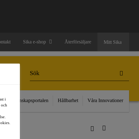
ntakt
Sika e-shop
Återförsäljare
Mitt Sika
st i
kt
Kunskapsportalen
Hållbarhet
Våra Innovationer
t och
lse.
ookies.