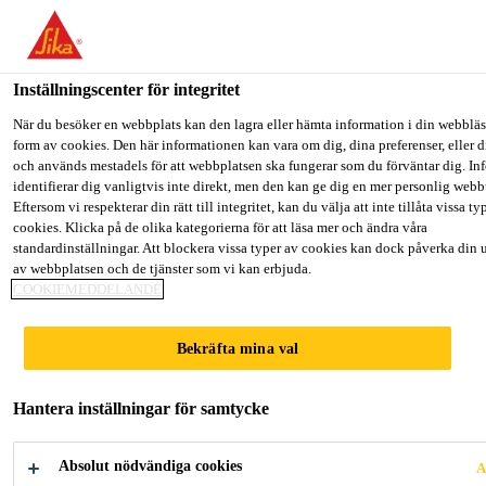
Välkommen till "Sika Sverige", du verkar befinna dig i "USA". Väl
hur du vill fortsätta.
Inställningscenter för integritet
GÅ TILL
STANNA PÅ
VÄLJ LAND
Lösningar inom Bygg
Väggspackel
Sika® Filler-101
När du besöker en webbplats kan den lagra eller hämta information i din webbläsa
form av cookies. Den här informationen kan vara om dig, dina preferenser, eller d
och används mestadels för att webbplatsen ska fungerar som du förväntar dig. I
Sika Sverige
identifierar dig vanligtvis inte direkt, men den kan ge dig en mer personlig web
Eftersom vi respekterar din rätt till integritet, kan du välja att inte tillåta vissa ty
cookies. Klicka på de olika kategorierna för att läsa mer och ändra våra
Sika® Filler-101
standardinställningar. Att blockera vissa typer av cookies kan dock påverka din 
av webbplatsen och de tjänster som vi kan erbjuda.
COOKIEMEDDELANDE
Vattenburet färdigblandat fint lättspackel
av allroundtyp
Bekräfta mina val
Sika® Filler-101 Fine är ett vattenburet fint
Hantera inställningar för samtycke
lättspackel av allroundtyp inomhus med lagningar
upp till 3 mm.
Absolut nödvändiga cookies
A