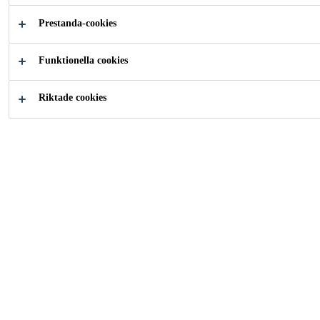
Ger mycket hög ytfinish
Prestanda-cookies
Enkel applicering
Funktionella cookies
Snabbtorkande
Riktade cookies