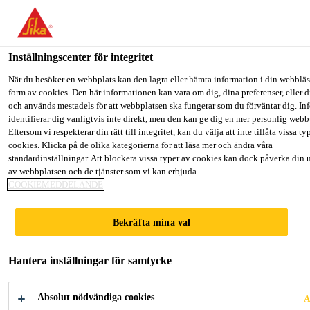
Välkommen till "Sika Sverige", du verkar befinna dig i "USA". Väl
hur du vill fortsätta.
Inställningscenter för integritet
GÅ TILL
STANNA PÅ
VÄLJ LAND
Lösningar inom Bygg
...
Sikagard®-706 Thixo
När du besöker en webbplats kan den lagra eller hämta information i din webbläsa
form av cookies. Den här informationen kan vara om dig, dina preferenser, eller d
och används mestadels för att webbplatsen ska fungerar som du förväntar dig. I
Sika Sverige
identifierar dig vanligtvis inte direkt, men den kan ge dig en mer personlig web
Eftersom vi respekterar din rätt till integritet, kan du välja att inte tillåta vissa ty
cookies. Klicka på de olika kategorierna för att läsa mer och ändra våra
Sikagard®-706
standardinställningar. Att blockera vissa typer av cookies kan dock påverka din 
av webbplatsen och de tjänster som vi kan erbjuda.
COOKIEMEDDELANDE
Thixo
Bekräfta mina val
Silanbaserad vattenavvisande
impregneringscreme
Hantera inställningar för samtycke
Sikagard®-706 Thixo är en enkomponents
Absolut nödvändiga cookies
A
impregneringskräm baserad på reaktiv silan (hög