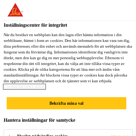
Välkommen till "Sika Sverige", du verkar befinna dig i "USA".
Välj nedan hur du vill fortsätta.
Inställningscenter för integritet
GÅ TILL
STANNA PÅ
VÄLJ LAND
Lösningar inom Bygg
...
Sika Waterbar® - Elastomer 
När du besöker en webbplats kan den lagra eller hämta information i din
webbläsare, främst i form av cookies. Den här informationen kan vara om dig,
dina preferenser, eller din enhet och används mestadels för att webbplatsen ska
Sika Sverige
fungerar som du förväntar dig. Informationen identifierar dig vanligtvis inte
direkt, men den kan ge dig en mer personlig webbupplevelse. Eftersom vi
respekterar din rätt till integritet, kan du välja att inte tillåta vissa typer av
Sika Waterbar® -
cookies. Klicka på de olika kategorierna för att läsa mer och ändra våra
standardinställningar. Att blockera vissa typer av cookies kan dock påverka
din upplevelse av webbplatsen och de tjänster som vi kan erbjuda.
Elastomer Type A
COOKIEMEDDELANDE
Fogband för fogförsegling i vattentäta
Bekräfta mina val
betongkonstruktioner i enlighet med DIN
7865-1-2
Hantera inställningar för samtycke
Sika Waterbar® - Elastomer Type A är permanent